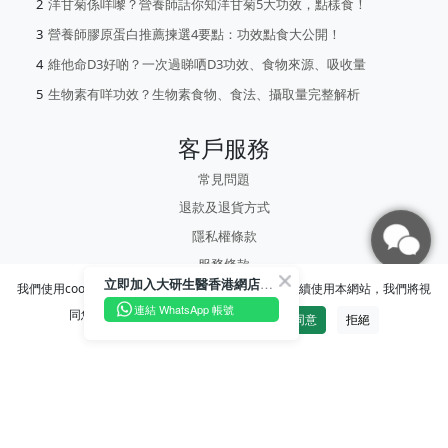
洋甘菊係咩嚟？營養師話你知洋甘菊5大功效，點樣食！
營養師膠原蛋白推薦揀選4要點：功效點食大公開！
維他命D3好啲？一次過睇哂D3功效、食物來源、吸收量
生物素有咩功效？生物素食物、食法、攝取量完整解析
客戶服務
常見問題
退款及退貨方式
隱私權條款
服務條款
立即加入大研生醫香港網店WhatsApp CS谷 即抽購物金高達$75！🎁
我們使用cookies為你提供更優質的使用體驗，若您繼續使用本網站，我們將視
連結 WhatsApp 帳號
聯繫我們
同您已同意並理解我們的
隱私權政策
。
同意
拒絕
(+886)0800-000-028
台灣台北市大安區羅斯福路三段37號12樓