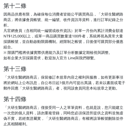
第十二條
因商品供應有限，為確保每位消費者皆能公平購買商品，「大研生醫網路
商店」將依據會員帳號、統一編號、收件資訊等資料，進行訂單紀錄之分
析。
凡官網會員（含相同統一編號或收件資訊）於單一月份內累計消費金額達
NT$125,000以上，或單一商品購買數量達100件者，系統將視為異常大量
採購帳號，並自動啟動限購機制。經限制之帳號，日後僅可購買部分優惠
組合。
※ 限購門檻將依據實際供應能力及訂單分析數據定期檢視與調整。
如有企業大宗採購需求，歡迎加入官方 Line與我們聯繫。
第十三條
「大研生醫網路商店」保留修訂本規章內容之權利與服務，如有更新事項
將於網站上公布訊息，自公布日起1個月內可提出異議，若未以書面或電子
郵件回應「大研生醫網路商店」者，視同該會員同意本站規章之更動。
第十四條
「大研生醫網路商店」僅接受同一人之單筆資料，也就是說，您只能建立
一次您的個人資料，請勿重複登錄，同時您必須保證所提供之資料並無虛
偽不實，若經查證屬實，「大研生醫網路商店」有權將該筆帳號刪除並停
止其相關權利。