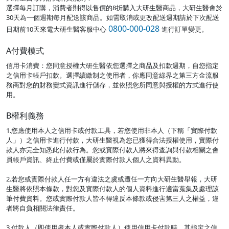
選擇每月訂購，消費者則得以售價的8折購入大研生醫商品，大研生醫會於
30天為一個週期每月配送該商品。如需取消或更改配送週期請於下次配送
0800-000-028
日期前10天來電大研生醫客服中心
進行訂單變更。
A付費模式
信用卡消費：您同意授權大研生醫依您選擇之商品及扣款週期，自您指定
之信用卡帳戶扣款。選擇續繳制之使用者，你應同意綠界之第三方金流服
務商對您的財務變式資訊進行儲存，並依照您所同意與授權的方式進行使
用。
B權利義務
1.您應使用本人之信用卡或付款工具，若您使用非本人（下稱「實際付款
人」）之信用卡進行付款，大研生醫視為您已獲得合法授權使用，實際付
款人亦完全知悉此付款行為。您或實際付款人將來得查詢與付款相關之會
員帳戶資訊、終止付費或僅屬於實際付款人個人之資料異動。
2.若您或實際付款人任一方有違法之虞或遭任一方向大研生醫舉報，大研
生醫將依照本條款，對您及實際付款人的個人資料進行適當蒐集及處理該
筆付費資料。您或實際付款人皆不得違反本條款或侵害第三人之權益，違
者將自負相關法律責任。
3.付款人（即使用者本人或實際付款人）使用信用卡付款時，其指定之信