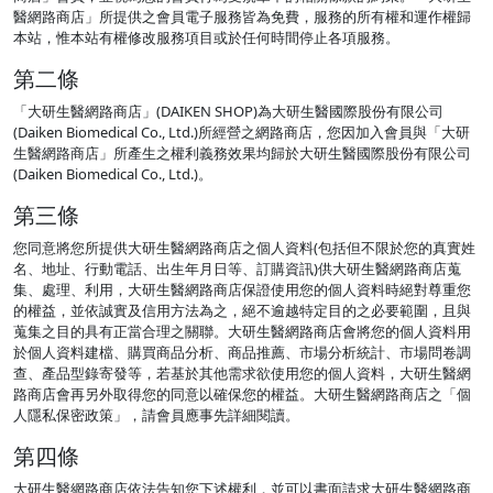
醫網路商店」所提供之會員電子服務皆為免費，服務的所有權和運作權歸
本站，惟本站有權修改服務項目或於任何時間停止各項服務。
第二條
「大研生醫網路商店」(DAIKEN SHOP)為大研生醫國際股份有限公司
(Daiken Biomedical Co., Ltd.)所經營之網路商店，您因加入會員與「大研
生醫網路商店」所產生之權利義務效果均歸於大研生醫國際股份有限公司
(Daiken Biomedical Co., Ltd.)。
第三條
您同意將您所提供大研生醫網路商店之個人資料(包括但不限於您的真實姓
名、地址、行動電話、出生年月日等、訂購資訊)供大研生醫網路商店蒐
集、處理、利用，大研生醫網路商店保證使用您的個人資料時絕對尊重您
的權益，並依誠實及信用方法為之，絕不逾越特定目的之必要範圍，且與
蒐集之目的具有正當合理之關聯。大研生醫網路商店會將您的個人資料用
於個人資料建檔、購買商品分析、商品推薦、市場分析統計、市場問卷調
查、產品型錄寄發等，若基於其他需求欲使用您的個人資料，大研生醫網
路商店會再另外取得您的同意以確保您的權益。大研生醫網路商店之「個
人隱私保密政策」，請會員應事先詳細閱讀。
第四條
大研生醫網路商店依法告知您下述權利，並可以書面請求大研生醫網路商