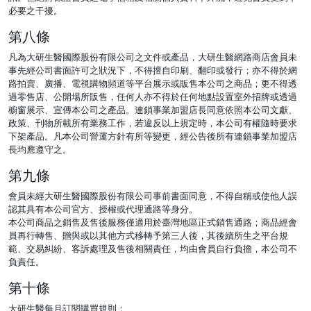
必要之干擾。
第八條
凡為大研生醫國際股份有限公司之文件或產品，大研生醫網路商店會員未
事先經公司書面許可之狀況下，不得擅自印刷、翻印或發行；亦不得於網
路拍賣、廣播、電視購物頻道等平台展示或販售本公司之商品；更不得透
過零售店、公開場所販售，任何人亦不得於任何地點設置室外招牌或透過
櫥窗展示、宣傳本公司之產品。連鎖事業加盟店長同意依照本公司文獻、
政策、刊物所載所有業務工作，若違反以上規定時，本公司有權隨時要求
下架產品。凡本公司營運方針有所等變更，經公告後所有連鎖事業加盟店
長均應遵守之。
第九條
會員未經大研生醫國際股份有限公司事前書面同意，不得自稱或使他人誤
認其具有本公司官方、授權或代理通路等身分。
本公司商品之銷售及售後服務僅適用於臺灣地區正式銷售通路；商品經會
員再行轉售、贈與或以其他方式移轉予第三人後，其後續所生之平台規
範、交易糾紛、客訴處理及售後相關責任，均由會員自行負擔，本公司不
負責任。
第十條
大研生醫每月訂閱購買規則：