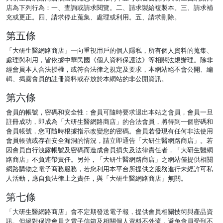
店為下列行為：一、查詢或請求閱覽。二、請求製給複製本。三、請求補
充或更正。四、請求停止蒐集、處理或利用。五、請求刪除。
第五條
「大研生醫網路商店」一向重視用戶的個人隱私，所有個人資料的蒐集、
處理與利用，皆依據中華民國《個人資料保護法》等相關法規辦理。除非
經會員本人合法授權，或符合法律之規定及要求，本網站絕不會公開、編
輯、揭露會員的註冊資料或存放於本網站的非公開資訊。
第六條
會員的帳號，密碼和安全性：會員可隨時要求退出本站之會員，會員一旦
註冊成功，即成為「大研生醫網路商店」的合法會員，將得到一個密碼和
會員帳號，您可隨時根據指示改變您的密碼。會員若發現有任何非法使用
會員帳號或存在安全漏洞的情況，請立即通告「大研生醫網路商店」。若
因會員自行洩露帳號及密碼而造成會員損失及法律責任者，「大研生醫網
路商店」不負連帶責任。另外，「大研生醫網路商店」之網站僅提供相關
網路購物之電子商務服務，若您利用本平台所提供之服務進行未經許可私
人活動，應自負法律上之責任，與「大研生醫網路商店」無關。
第七條
「大研生醫網路商店」會不定期發送電子報，提供會員相關技術與產品資
訊。但絕對保證會員之電子信箱及相關個人資料不外流，避免會員受到不