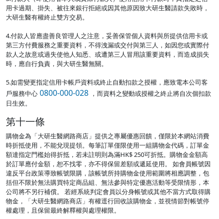
用卡過期、掛失、被往來銀行拒絕或因其他原因致大研生醫請款失敗時，
大研生醫有權終止雙方交易。
4.付款人皆應盡善良管理人之注意，妥善保管個人資料與所提供信用卡或
第三方付費服務之重要資料，不得洩漏或交付與第三人，如因您或實際付
款人之故意或過失使他人知悉、或遭第三人冒用該重要資料，而造成損失
時，應自行負責，與大研生醫無關。
5.如需變更指定信用卡帳戶資料或終止自動扣款之授權，應致電本公司客
0800-000-028
戶服務中心
，而資料之變動或授權之終止將自次個扣款
日生效。
第十一條
購物金為「大研生醫網路商店」提供之專屬優惠回饋，僅限於本網站消費
時折抵使用，不能兌現提領。每筆訂單僅限使用一組購物金代碼，訂單金
額達指定門檻始得折抵，若未註明則為滿HK$ 250可折抵。購物金金額高
於訂單應付金額，恕不找零，亦不得保留差額或遞延使用。 如會員帳號因
違反平台政策導致帳號限購，該帳號所持購物金使用範圍將相應調整，包
括但不限於無法購買特定商品組、無法參與特定優惠活動等受限情形，本
公司將不另行補償。 若經系統判定會員以分身帳號或其他不當方式取得購
物金，「大研生醫網路商店」有權逕行回收該購物金，並視情節對帳號停
權處理，且保留最終解釋權與處理權限。