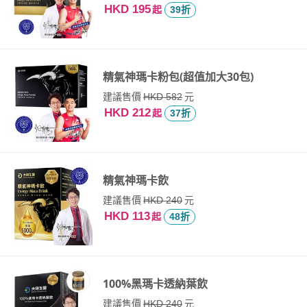
HKD 195
起
39折
精氣神瑪卡粉包(超值加大30包)
建議售價
元
HKD 582
HKD 212
起
37折
精氣神瑪卡飲
建議售價
元
HKD 240
HKD 113
起
48折
100%黑瑪卡透納葉飲
建議售價
元
HKD 240