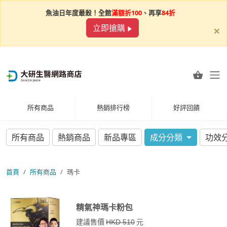
魚油日年度最殺！全館
滿額折100
、再享
84折
×
立即搶購
所有商品
熱銷排行榜
好評回饋
所有商品
熱銷商品
新品專區
成分分類
功效
首頁
所有商品
瑪卡
精氣神瑪卡粉包
建議售價
元
HKD 510