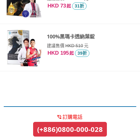
HKD 73
起
31折
100%黑瑪卡透納葉錠
建議售價
元
HKD 510
HKD 195
起
39折
訂購電話
(+886)0800-000-028