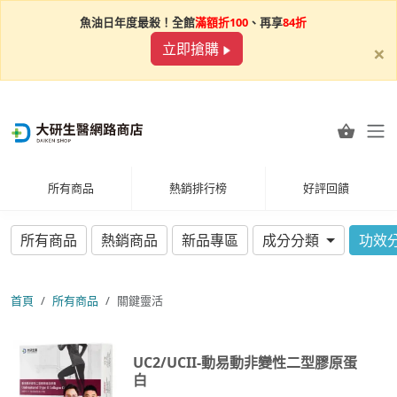
魚油日年度最殺！全館
滿額折100
、再享
84折
×
立即搶購
所有商品
熱銷排行榜
好評回饋
所有商品
熱銷商品
新品專區
成分分類
功效
首頁
所有商品
關鍵靈活
UC2/UCII-動易動非變性二型膠原蛋
白