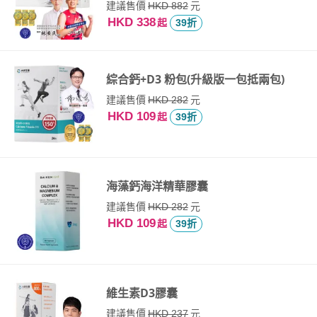
建議售價
元
HKD 882
HKD 338
起
39折
綜合鈣+D3 粉包(升級版一包抵兩包)
建議售價
元
HKD 282
HKD 109
起
39折
海藻鈣海洋精華膠囊
建議售價
元
HKD 282
HKD 109
起
39折
維生素D3膠囊
建議售價
元
HKD 237