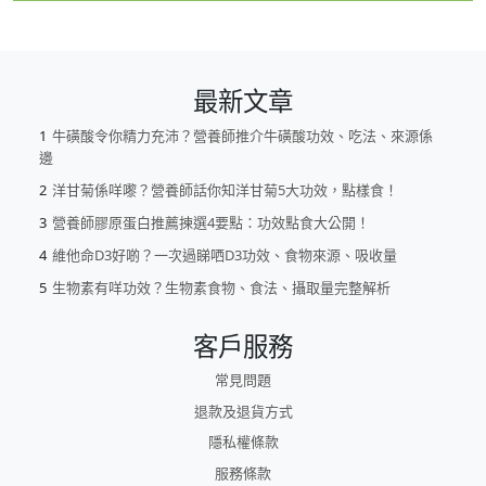
最新文章
牛磺酸令你精力充沛？營養師推介牛磺酸功效、吃法、來源係
邊
洋甘菊係咩嚟？營養師話你知洋甘菊5大功效，點樣食！
營養師膠原蛋白推薦揀選4要點：功效點食大公開！
維他命D3好啲？一次過睇哂D3功效、食物來源、吸收量
生物素有咩功效？生物素食物、食法、攝取量完整解析
客戶服務
常見問題
退款及退貨方式
隱私權條款
服務條款