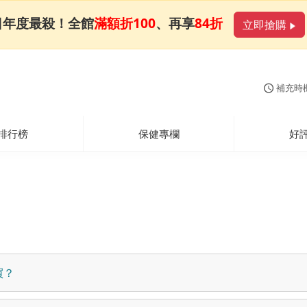
日年度最殺！全館
滿額折100
、再享
84折
立即搶購
補充時
排行榜
保健專欄
好
買？