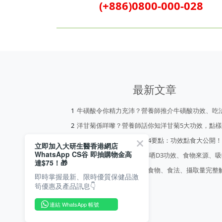
(+886)0800-000-028
最新文章
牛磺酸令你精力充沛？營養師推介牛磺酸功效、吃
洋甘菊係咩嚟？營養師話你知洋甘菊5大功效，點
營養師膠原蛋白推薦揀選4要點：功效點食大公開
立即加入大研生醫香港網店
WhatsApp CS谷 即抽購物金高
維他命D3好啲？一次過睇哂D3功效、食物來源、
達$75！🎁
生物素有咩功效？生物素食物、食法、攝取量完整
即時掌握最新、限時優質保健品激
筍優惠及產品訊息👇
連結 WhatsApp 帳號