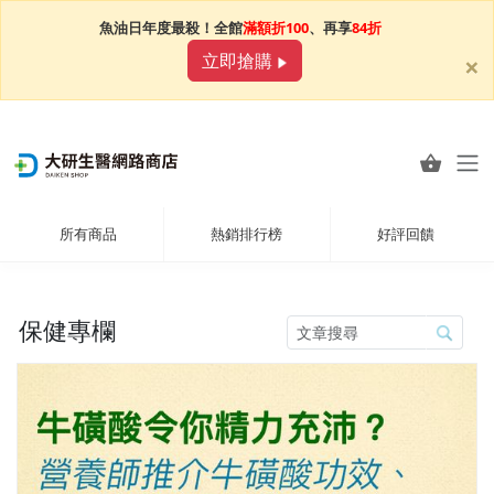
魚油日年度最殺！全館
滿額折100
、再享
84折
×
立即搶購
所有商品
熱銷排行榜
好評回饋
保健專欄