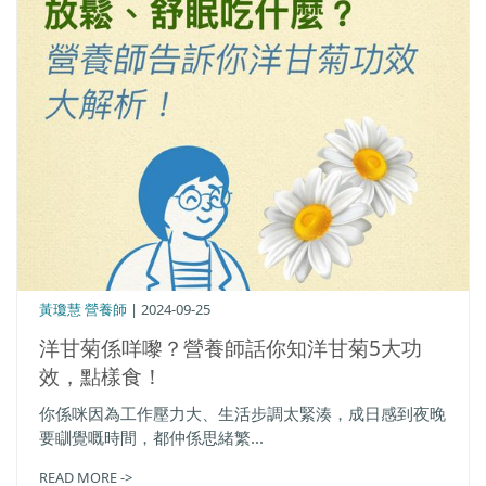
黃瓊慧 營養師
| 2024-09-25
洋甘菊係咩嚟？營養師話你知洋甘菊5大功
效，點樣食！
你係咪因為工作壓力大、生活步調太緊湊，成日感到夜晚
要瞓覺嘅時間，都仲係思緒繁...
READ MORE ->