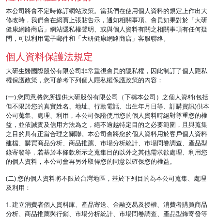
本公司將會不定時修訂網站政策。當我們在使用個人資料的規定上作出大
修改時，我們會在網頁上張貼告示，通知相關事項。會員如果對於「大研
健康網路商店」網站隱私權聲明、或與個人資料有關之相關事項有任何疑
問，可以利用電子郵件和「大研健康網路商店」客服聯絡。
個人資料保護法規定
大研生醫國際股份有限公司非常重視會員的隱私權，因此制訂了個人隱私
權保護政策，您可參考下列個人隱私權保護政策的內容：
(一) 您同意將您所提供大研股份有限公司（下稱本公司）之個人資料(包括
但不限於您的真實姓名、地址、行動電話、出生年月日等、訂購資訊)供本
公司蒐集、處理、利用，本公司保證使用您的個人資料時絕對尊重您的權
益，並依誠實及信用方法為之，絕不逾越特定目的之必要範圍，且與蒐集
之目的具有正當合理之關聯。本公司會將您的個人資料用於客戶個人資料
建檔、購買商品分析、商品推薦、市場分析統計、市場問卷調查、產品型
錄寄發等，若基於本條款所示之蒐集目的以外之其他需求欲處理、利用您
的個人資料，本公司會再另外取得您的同意以確保您的權益。
(二) 您的個人資料將不限於台灣地區，基於下列目的為本公司蒐集、處理
及利用：
1. 建立消費者個人資料庫、產品寄送、金融交易及授權、消費者購買商品
分析、商品推薦與行銷、市場分析統計、市場問卷調查、產品型錄寄發等