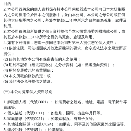
目的。
2. 本公司得將您的個人資料儲存於本公司伺服器或本公司向日本大研集團
內之公司租用位於日本之伺服器中，並由本公司、本公司之母公司或任何
其他大研集團內之公司，基於本條款(二)1.中所示之目的而為蒐集、處理及
利用。
3. 本公司得將您所提供之個人資料提供予本公司業務委外機構或公司，由
其基於本條款(二)1.中所示之目的為蒐集、處理及利用。
4. 如有下列情事，您進一步同意本公司對第三人提供您的個人資料：
(1) 依據法院、司法機關或其他政府機關的要求、命令或依法令之規定而須
提供；
(2) 任何其他對本公司有保密責任的人之使用；
(3) 用於不記名（經去識別化）之分析資料（如：點選流向資料）；
(4) 用於發展彼此的商業關係；
(5) 本文所載的條款約定；或
(6) 其他法令允許提供之情形。
(三) 本公司蒐集個人資料類別
1. 辨識個人者（代號C001）： 如消費者之姓名、地址、電話、電子郵件等
資訊等。
2. 個人描述（代號C011）： 如性別、國籍、出生年月日等。
3. 家庭情形（代號C021）： 如婚姻狀況、有無子女等。
4. 其他社會關係（代號Ｃ024）：如朋友、同事及其他除家庭外之關係等。
5. 學校記錄（代號051）：如學歷等。