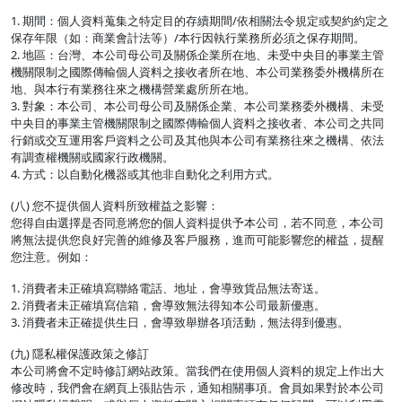
1. 期間：個人資料蒐集之特定目的存續期間/依相關法令規定或契約約定之
保存年限（如：商業會計法等）/本行因執行業務所必須之保存期間。
2. 地區：台灣、本公司母公司及關係企業所在地、未受中央目的事業主管
機關限制之國際傳輸個人資料之接收者所在地、本公司業務委外機構所在
地、與本行有業務往來之機構營業處所所在地。
3. 對象：本公司、本公司母公司及關係企業、本公司業務委外機構、未受
中央目的事業主管機關限制之國際傳輸個人資料之接收者、本公司之共同
行銷或交互運用客戶資料之公司及其他與本公司有業務往來之機構、依法
有調查權機關或國家行政機關。
4. 方式：以自動化機器或其他非自動化之利用方式。
(八) 您不提供個人資料所致權益之影響：
您得自由選擇是否同意將您的個人資料提供予本公司，若不同意，本公司
將無法提供您良好完善的維修及客戶服務，進而可能影響您的權益，提醒
您注意。例如：
1. 消費者未正確填寫聯絡電話、地址，會導致貨品無法寄送。
2. 消費者未正確填寫信箱，會導致無法得知本公司最新優惠。
3. 消費者未正確提供生日，會導致舉辦各項活動，無法得到優惠。
(九) 隱私權保護政策之修訂
本公司將會不定時修訂網站政策。當我們在使用個人資料的規定上作出大
修改時，我們會在網頁上張貼告示，通知相關事項。會員如果對於本公司