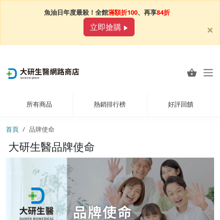
魚油日年度最殺！全館
滿額折100
、再享
84折
×
立即搶購
所有商品
熱銷排行榜
好評回饋
首頁
品牌使命
大研生醫品牌使命