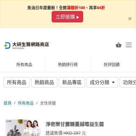
魚油日年度最殺！全館
滿額折100
、再享
84折
×
立即搶購
所有商品
熱銷排行榜
好評回饋
所有商品
熱銷商品
新品專區
成分分類
功效
首頁
所有商品
女性保健
淨密樂甘露糖蔓越莓益生菌
建議售價
元
HKD 297