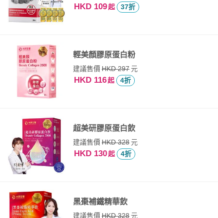
HKD 109
起
37折
輕美顏膠原蛋白粉
建議售價
元
HKD 297
HKD 116
起
4折
超美研膠原蛋白飲
建議售價
元
HKD 328
HKD 130
起
4折
黑棗補鐵精華飲
建議售價
元
HKD 328