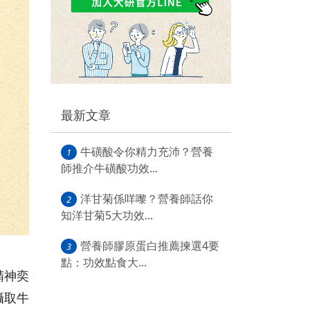
最新文章
牛磺酸令你精力充沛？營養
1
師推介牛磺酸功效...
洋甘菊係咩嚟？營養師話你
2
知洋甘菊5大功效...
營養師膠原蛋白推薦揀選4要
3
點：功效點食大...
精神奕
攝取牛