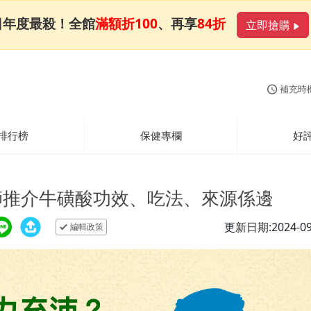
日年度最殺！全館
滿額折100
、再享
84折
立即搶購
補充時
排行榜
保健專欄
好
師推介牛磺酸功效、吃法、來源係邊
更新日期:2024-09
編輯政策