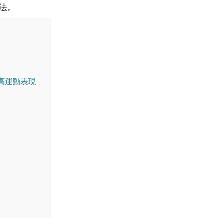
法。
高運動表現