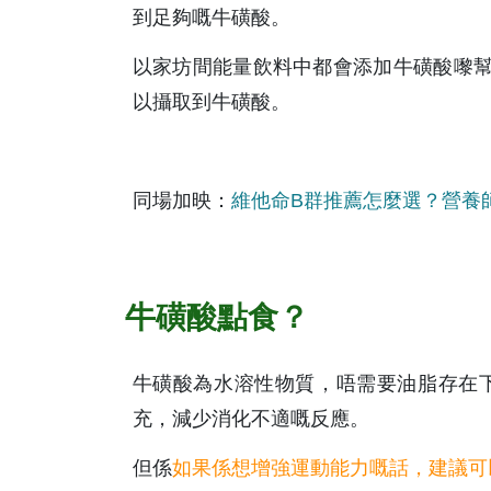
到足夠嘅牛磺酸。
以家坊間能量飲料中都會添加牛磺酸嚟幫
以攝取到牛磺酸。
同場加映：
維他命B群推薦怎麼選？營養
牛磺酸點食？
牛磺酸為水溶性物質，唔需要油脂存在
充，減少消化不適嘅反應。
但係
如果係想增強運動能力嘅話，建議可