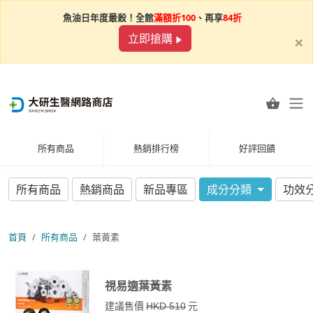
魚油日年度最殺！全館
滿額折100
、再享
84折
×
立即搶購
所有商品
熱銷排行榜
好評回饋
所有商品
熱銷商品
新品專區
成分分類
功效
首頁
所有商品
葉黃素
視易適葉黃素
建議售價
元
HKD 510