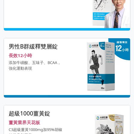
男性B群緩釋雙層錠
長效12小時
添加牛磺酸、五味子、BCAA，
強化運動表現
超級1000薑黃錠
薑黃業界天花板
C3超級薑黃1000mg加95%胡椒