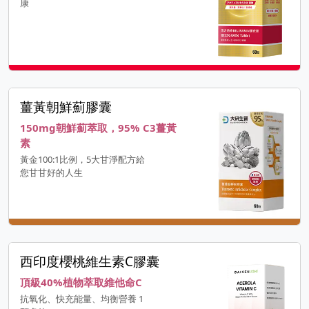
康
薑黃朝鮮薊膠囊
150mg朝鮮薊萃取，95% C3薑黃
素
黃金100:1比例，5大甘淨配方給
您甘甘好的人生
西印度櫻桃維生素C膠囊
頂級40%植物萃取維他命C
抗氧化、快充能量、均衡營養 1