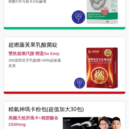
胺酸X木耳銀耳X菸鹼素
超燃藤黃果乳酸菌錠
雙效超燃代謝 輕盈So Easy
300億西班牙乳酸菌+60%超級藤
黃果
精氣神瑪卡粉包(超值加大30包)
美國天然所瑪卡+精胺酸各
2500mg