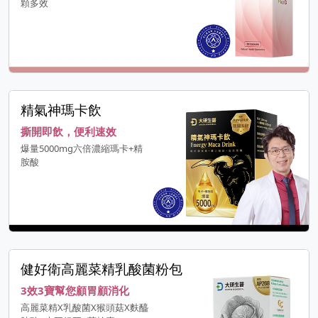
顆多效
精氣神瑪卡飲
撕開即飲，便利速效
爆量5000mg六倍濃縮瑪卡+精
胺酸
健好衛高麗菜精乳酸菌粉包
3效3寶幫您顧胃顧消化
高麗菜精X乳酸菌X猴頭菇X麩醯