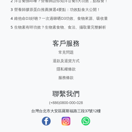
洋甘菊係咩嚟？營養師話你知洋甘菊5大功效，點樣食！
營養師膠原蛋白推薦揀選4要點：功效點食大公開！
維他命D3好啲？一次過睇哂D3功效、食物來源、吸收量
生物素有咩功效？生物素食物、食法、攝取量完整解析
客戶服務
常見問題
退款及退貨方式
隱私權條款
服務條款
聯繫我們
(+886)0800-000-028
台灣台北市大安區羅斯福路三段37號12樓