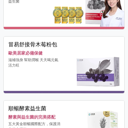
益生菌
冒易舒接骨木莓粉包
歐美居家必備保健
滋補強身 幫助潤喉 天天喝元氣
活力旺
順暢酵素益生菌
酵素與益生菌的完美搭配
五大黃金順暢國際配方，保護消