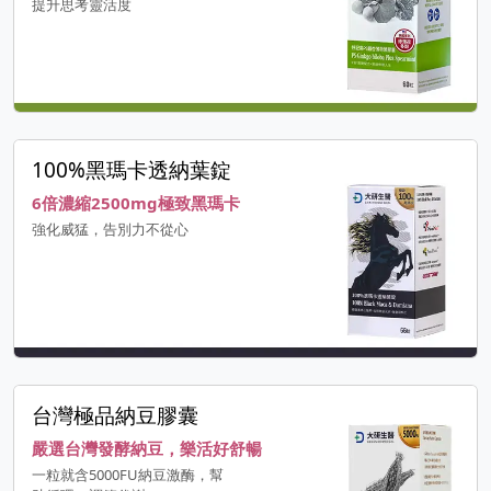
提升思考靈活度
100%黑瑪卡透納葉錠
6倍濃縮2500mg極致黑瑪卡
強化威猛，告別力不從心
台灣極品納豆膠囊
嚴選台灣發酵納豆，樂活好舒暢
一粒就含5000FU納豆激酶，幫