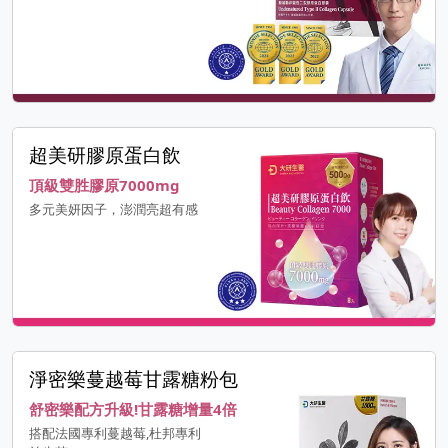
超美研膠原蛋白飲
頂級雙胜膠原7000mg
多元美妍因子，澎潤亮超有感
淨密樂蔓越莓甘露糖粉包
舒密樂配方升級!甘露糖增量4倍
搭配法國專利蔓越莓,杜邦專利