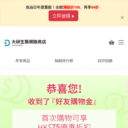
魚油日年度最殺！全館
滿額折100
、再享
84折
×
立即搶購
所有商品
熱銷排行榜
好評回饋