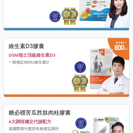
維生素D3膠囊
DSM瑞士頂級維生素D3
一顆補足800IU維生素D
糖必穩苦瓜胜肽肉桂膠囊
4大調恆穩定代謝配方
達國際期刊實證有效穩定調控