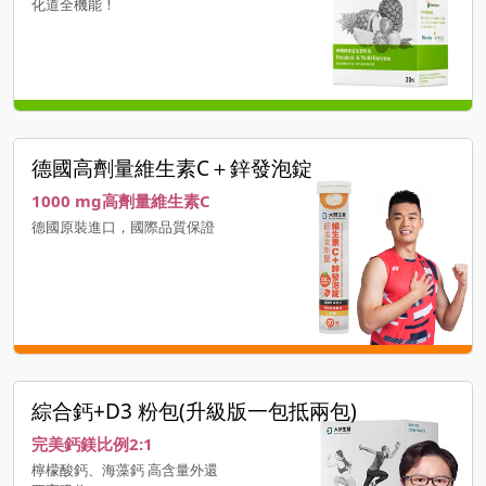
化道全機能！
德國高劑量維生素C＋鋅發泡錠
1000 mg高劑量維生素C
德國原裝進口，國際品質保證
綜合鈣+D3 粉包(升級版一包抵兩包)
完美鈣鎂比例2:1
檸檬酸鈣、海藻鈣 高含量外還