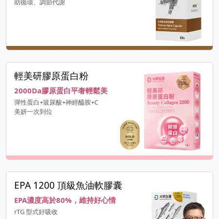
助循環、調節代謝
輕美研膠原蛋白粉
2000Da膠原蛋白平奢輕鬆美
彈性蛋白+玻尿酸+神經醯胺+C
美妍一次到位
EPA 1200 頂級魚油軟膠囊
EPA濃度高於80%，維持好心情
rTG 型式好吸收