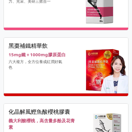
力、光采、美研三效合一
黑棗補鐵精華飲
15mg鐵＋1000mg膠原蛋白
六大複方，全方位養成紅潤好氣
色
化晶解風鰹魚酸櫻桃膠囊
義大利酸櫻桃，高含量多酚及花青
素