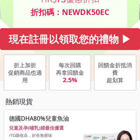
折扣碼：NEWDK50EC
現在註冊以領取您的禮物 ▶
折上加折
每次回購
回饋金折抵消
促銷商品也適
再拿回饋金
費
2.5%
用
超划算
熱銷現貨
德國DHA80%兒童魚油
兒童及孕(哺乳)婦最佳優選
rTG吸收高，好吞無腥味