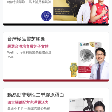
6倍特濃萃取，馬上補足精氣神
台灣極品靈芝膠囊
嚴選台灣培育靈芝子實體
Wellmune專利葡聚多醣體高達
75%
動易動非變性二型膠原蛋白
四大關鍵配方充滿靈活力
舒適不卡卡 一顆讓您隨心所動