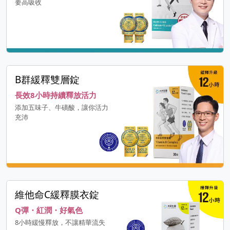
要高吸收
B群緩釋雙層錠
長效8小時持續釋放活力
添加五味子、牛磺酸，讓你活力
充沛
維他命C緩釋膜衣錠
Q彈・紅潤・好氣色
8小時緩慢釋放，不讓精華流失