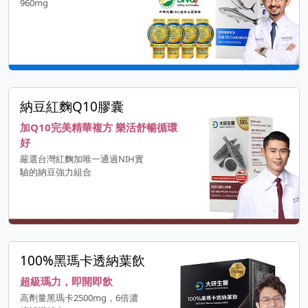
960mg
納豆紅麴Q10膠囊
加Q10完美精華複方 樂活舒暢循環
好
嚴選台灣紅麴加唯一通過NIH實
驗的納豆強力組合
100%黑瑪卡透納葉飲
超級瑪力，即開即飲
高劑量黑瑪卡2500mg，6倍濃