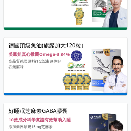
德國頂級魚油(旗艦加大120粒）
美鳳姐真心推薦Omega-3 84%
高品質德國原料rTG魚油 迷你好
吞無腥味
好睡眠芝麻素GABA膠囊
10效成分科學實證有效幫助入睡
添加業界頂規15mg芝麻素