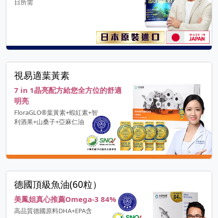
日所需
視易適葉黃素
7 in 1晶亮配方給您全方位的舒適
明亮
FloraGLO®葉黃素+蝦紅素+智
利酒果+山桑子+亞麻仁油
德國頂級魚油(60粒）
美鳳姐真心推薦Omega-3 84%
高品質德國原料DHA+EPA含