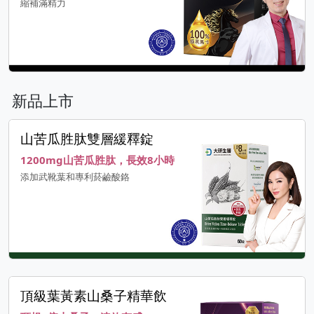
縮補滿精力
新品上市
山苦瓜胜肽雙層緩釋錠
1200mg山苦瓜胜肽，長效8小時
添加武靴葉和專利菸鹼酸鉻
頂級葉黃素山桑子精華飲