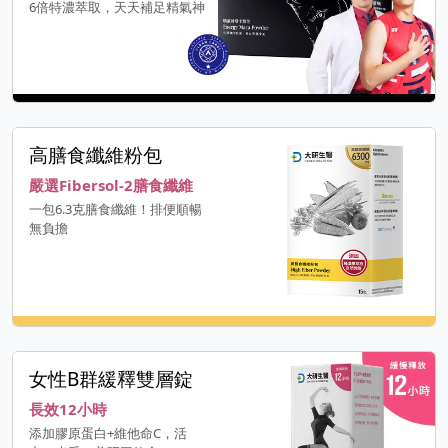
6倍特濃萃取，天天補足精氣神
高膳食纖維粉包
嚴選Fibersol-2膳食纖維
一包6.3克膳食纖維！排便順暢
無負擔
女性B群緩釋雙層錠
長效12小時
添加膠原蛋白+維他命C，活