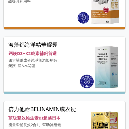
鹼提升利用率
海藻鈣海洋精華膠囊
鈣鎂D3+K2純素補鈣首選
四大關鍵成分純淨無添加補鈣，
榮獲1星A.A.認證
倍力他命BELINAMIN膜衣錠
頂級雙效維生素BI超越日本
能量瞬補長效2合1、幫助神經健