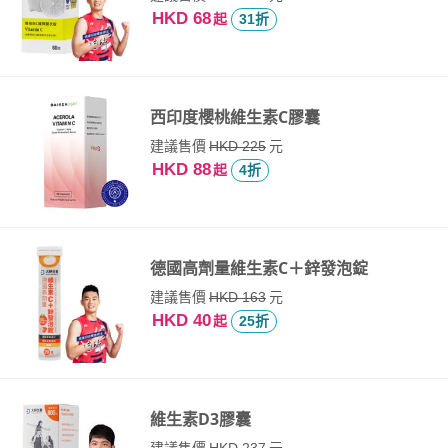
HKD 68
起
31折
西印度櫻桃維生素C膠囊
建議售價
元
HKD 225
HKD 88
起
4折
德國高劑量維生素C＋鋅發泡錠
建議售價
元
HKD 163
HKD 40
起
25折
維生素D3膠囊
建議售價
元