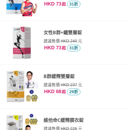
HKD 73
起
31折
女性B群+鐵雙層錠
建議售價
元
HKD 240
HKD 73
起
31折
B群緩釋雙層錠
建議售價
元
HKD 237
HKD 68
起
29折
維他命C緩釋膜衣錠
建議售價
元
HKD 225