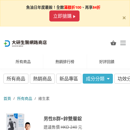
魚油日年度最殺！全館
滿額折100
、再享
84折
×
立即搶購
所有商品
熱銷排行榜
好評回饋
所有商品
熱銷商品
新品專區
成分分類
功效
首頁
所有商品
維生素
男性B群+鋅雙層錠
建議售價
元
HKD 240