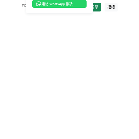
常見問題
連結 WhatsApp 帳號
同您已同意並理解我們的
隱私權政策
。
加入購物車
同意
拒絕
退款及退貨方式
隱私權條款
服務條款
聯繫我們
(+886)0800-000-028
台灣台北市大安區羅斯福路三段37號12樓
© Copyright 2026, Daiken Biomedical Co., Ltd. All rights reserved.
*本網頁由豐鴻網路行銷有限公司代為管理