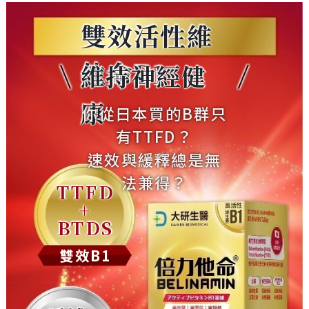
雙效活性維
他命B1
維持神經健
康
你從日本買的B群只
有TTFD？
速效與緩釋總是無
法兼得？
TTFD
+
BTDS
雙效B1