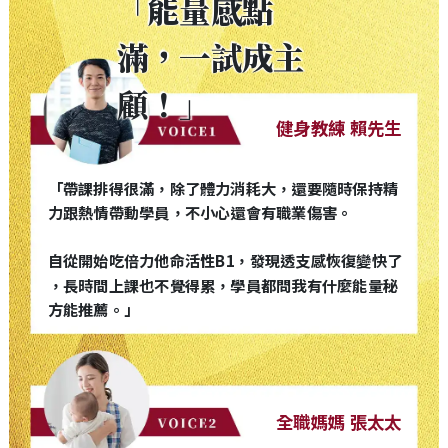
「能量感點
滿，一試成主
顧！」
健身教練 賴先生
「帶課排得很滿，除了體力消耗大，還要隨時保持精
力跟熱情帶動學員，不小心還會有職業傷害。
自從開始吃倍力他命活性B1，發現透支感恢復變快了
，長時間上課也不覺得累，學員都問我有什麼能量秘
方能推薦。」
全職媽媽 張太太