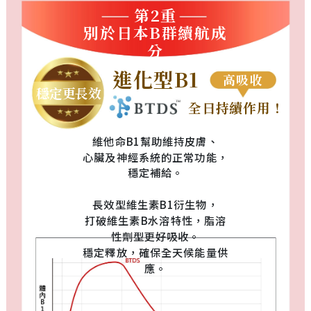
第2重
別於日本B群續航成
分
進化型B1
高吸收
穩定更長效
全日持續作用！
維他命B1幫助維持皮膚、
心臟及神經系統的正常功能，
穩定補給。
長效型維生素B1衍生物，
打破維生素B水溶特性，脂溶
性劑型更好吸收。
穩定釋放，確保全天候能量供
應。