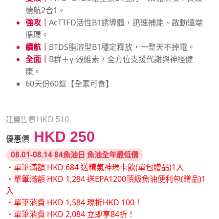
續航2合1。
強攻｜
AcTTFD活性B1誘導體，迅速補能、啟動遠端
循環。
續航｜
BTDS脂溶型B1穩定釋放，一整天不掉電。
全面｜
B群＋γ-穀維素，全方位支援代謝與神經健
康。
60天份60錠【全素可食】
建議售價
HKD 510
HKD 250
優惠價
08.01-08.14 84魚油日 魚油全年最低價
・單筆滿額 HKD 684 送精氣神瑪卡飲(單包贈品)1入
・單筆滿額 HKD 1,284 送EPA1200頂級魚油便利包(贈品)1
入
・單筆消費 HKD 1,584 現折HKD 100！
・單筆消費 HKD 2,084 立即享84折！