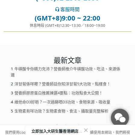
客服時間
(GMT+8)9:00 ~ 22:00
休息時段 (GMT+8)12:30~13:30／18:00~19:00
最新文章
牛磺酸令你精力充沛？營養師推介牛磺酸功效、吃法、來源係
邊
洋甘菊係咩嚟？營養師話你知洋甘菊5大功效，點樣食！
營養師膠原蛋白推薦揀選4要點：功效點食大公開！
維他命D3好啲？一次過睇哂D3功效、食物來源、吸收量
生物素有咩功效？生物素食物、食法、攝取量完整解析
客戶服務
立即加入大研生醫香港網店WhatsApp CS谷 即抽購物金高達$75！🎁
我們使用cookies為你提供更優質的使用體驗，若您繼續使用本網站，我們將視