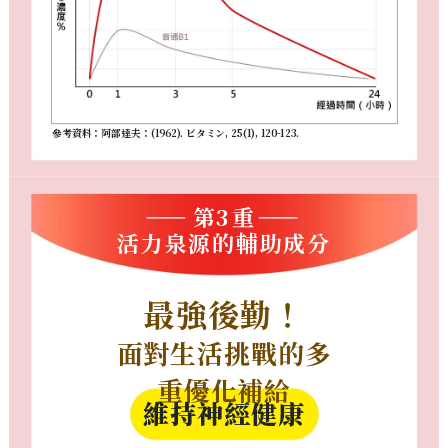
參考資料：阿部達夫：(1962). ビタミン, 25(1), 120-123.
第3重
活力泉源的輔助成分
最強後勤！
面對生活挑戰的多
重優化補給
維持神經健康