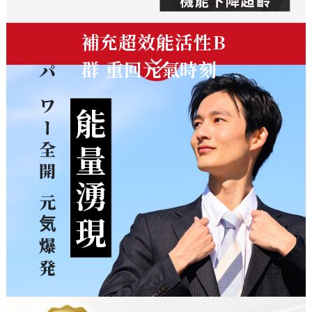
補充超效能活性B
群 重回元氣時刻
パワー全開 元気爆発
能量湧現