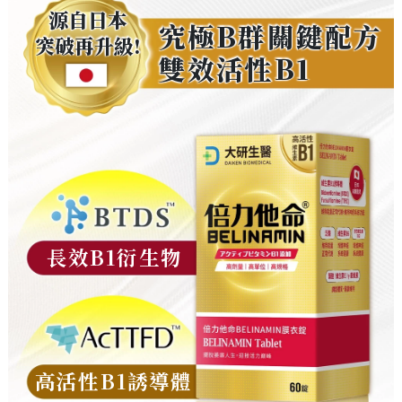
源自日本
究極B群關鍵配方
突破再升級!
雙效活性B1
長效B1衍生物
高活性B1誘導體