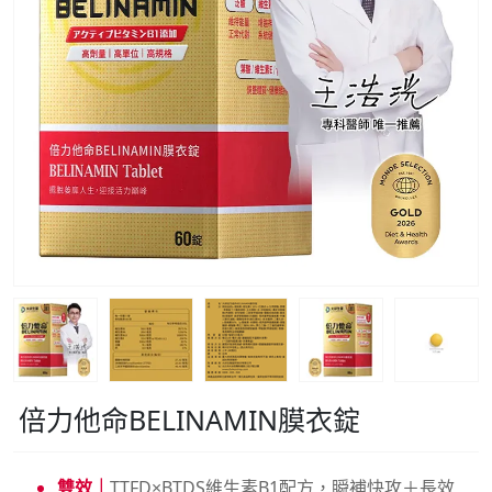
倍力他命BELINAMIN膜衣錠
雙效｜
TTFD×BTDS維生素B1配方，瞬補快攻＋長效