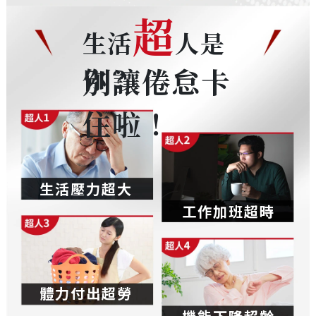
超
生活
人是
別讓倦怠卡
你？
住啦！
生活壓力超大
工作加班超時
體力付出超勞
機能下降超齡