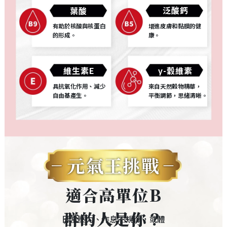
泛酸鈣
葉酸
有助於核酸與核蛋白
增進皮膚和黏膜的健
的形成。
康。
維生素E
γ-穀維素
具抗氧化作用、減少
來自天然穀物精華，
自由基產生。
平衡調節，思緒清晰。
元氣王挑戰
適合高單位B
群的人是你？
日常壓力、作息不規律，或體