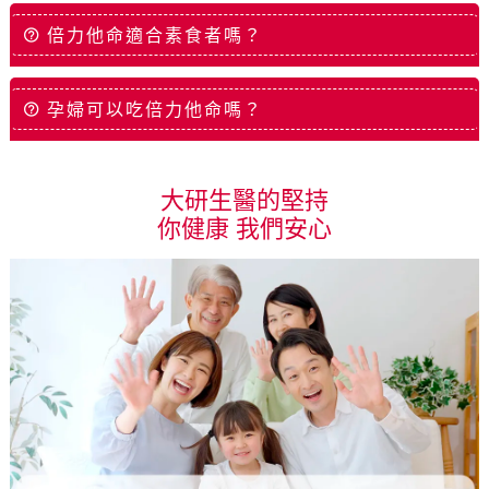
倍力他命適合素食者嗎？
孕婦可以吃倍力他命嗎？
大研生醫的堅持
你健康 我們安心