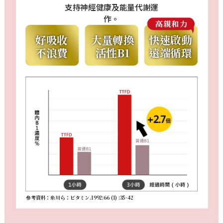
支持神經健康及能量代謝運
作。
高親和力
好吸收
大量轉換
快速啟動
不浪費
活性B1
遠端循環
參考資料：糸川ら：ビタミン.1992:66 (1) :35-42