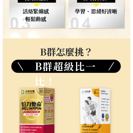
活絡緊繃感
學習、思緒好清晰
輕鬆動感
B群怎麼挑？
B群超級比一
比！