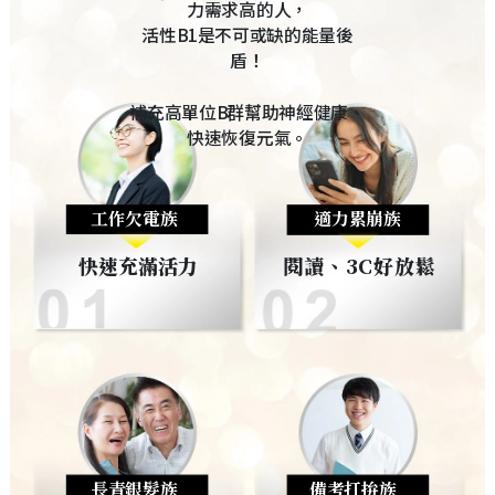
力需求高的人，
活性B1是不可或缺的能量後
盾！
補充高單位B群幫助神經健康、
快速恢復元氣。
工作欠電族
適力累崩族
快速充滿活力
閱讀、3C好放鬆
長青銀髮族
備考打拚族