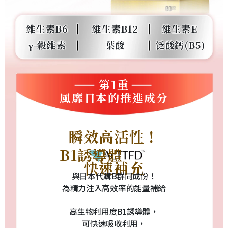
維生素B6
維生素B12
維生素E
γ-穀維素
葉酸
泛酸鈣(B5)
第1重
風靡日本的推進成分
瞬效高活性！
B1誘導體
快速補充
與日本代購B群同成份！
為精力注入高效率的能量補給
高生物利用度B1誘導體，
可快速吸收利用，