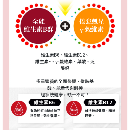
全能
倦怠剋星
維生素B群
γ-穀維素
維生素B6、維生素B12、
維生素E、γ-穀維素、葉酸、泛
酸鈣
多重營養的全面後援，從胺基
酸、能量代謝到神
經系統健康，缺一不可！
維生素B6
維生素B12
有助於紅血球維持正
維持神經健康、精神
常型態，強化循環。
旺盛。