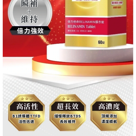
瞬補
+
維持
倍力強效
高活性
超長效
高濃度
B1誘導體TTFD
緩慢釋放BTDS
頂規添加
活性迅速
長效維持
濃度續航