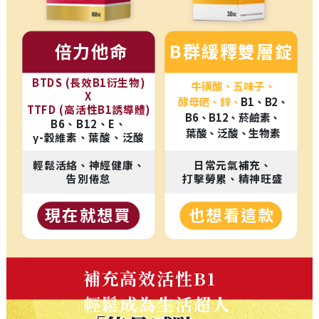
倍力他命
B群緩釋雙層錠
BTDS (長效B1衍生物)
牛磺酸、五味子、
X
酵母硒、鋅、
B1、B2、
TTFD (高活性B1誘導體)
B6、B12、菸鹼素、
B6、B12、E、
葉酸、泛酸、生物素
γ-穀維素、葉酸、泛酸
輕鬆活絡、神經健康、
日常元氣補充、
告別倦怠
打擊勞累、精神旺盛
現在就想買
也想看這款
補充高效活性B1
輕鬆成為生活超人