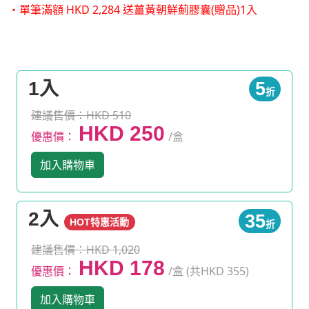
・單筆滿額 HKD 2,284 送薑黃朝鮮薊膠囊(贈品)1入
1入
5
折
建議售價：HKD 510
HKD 250
優惠價：
/盒
加入購物車
2入
35
HOT特惠活動
折
建議售價：HKD 1,020
HKD 178
優惠價：
/盒 (共HKD 355)
加入購物車