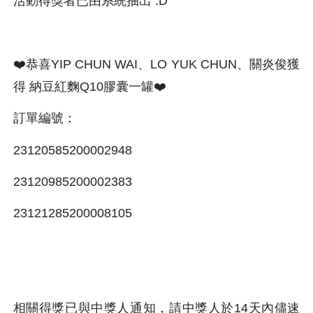
活動得獎者已由系統抽出 :D
❤️恭喜YIP CHUN WAI、LO YUK CHUN、關炎俊獲
得 納豆紅麴Q10膠囊一罐❤️
訂單編號：
23120585200002948
23120985200002383
23121285200008105
相關得獎已與中獎人通知，請中獎人於14天內儘速