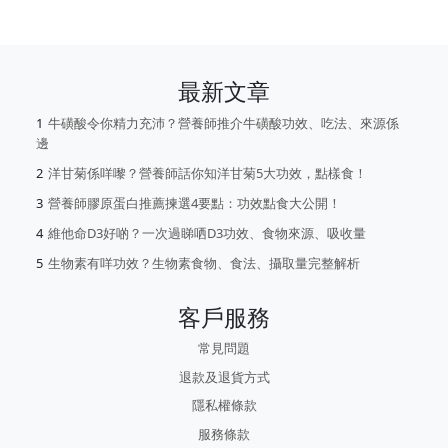
最新文章
牛磺酸令你精力充沛？營養師推介牛磺酸功效、吃法、來源係
邊
洋甘菊係咩嚟？營養師話你知洋甘菊5大功效，點樣食！
營養師膠原蛋白推薦揀選4要點：功效點食大公開！
維他命D3好啲？一次過睇哂D3功效、食物來源、吸收量
生物素有咩功效？生物素食物、食法、攝取量完整解析
客戶服務
常見問題
退款及退貨方式
隱私權條款
服務條款